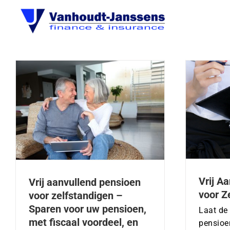
Ga
naar
inhoud
w
Vrij Aanvullend Pensioen voor
Zelfstandigen
Vrij A
Vrij aanvullend pensioen
voor Z
voor zelfstandigen – ​
Sparen voor uw pensioen,
Laat de
met fiscaal voordeel, en
pensioen