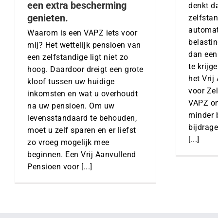
een extra bescherming
denkt da
genieten.
zelfsta
automat
Waarom is een VAPZ iets voor
belasti
mij? Het wettelijk pensioen van
dan een
een zelfstandige ligt niet zo
te krijg
hoog. Daardoor dreigt een grote
het Vri
kloof tussen uw huidige
voor Ze
inkomsten en wat u overhoudt
VAPZ on
na uw pensioen. Om uw
minder 
levensstandaard te behouden,
bijdrag
moet u zelf sparen en er liefst
[...]
zo vroeg mogelijk mee
beginnen. Een Vrij Aanvullend
Pensioen voor [...]