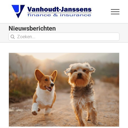
Ga
naar
inhoud
Nieuwsberichten
Zoeken
naar: