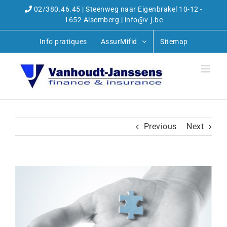
Skip
02/380.46.45 | Steenweg naar Eigenbrakel 10-12 -
to
1652 Alsemberg | info@v-j.be
content
Info pratiques
AssurMifid
Sitemap
Previous
Next